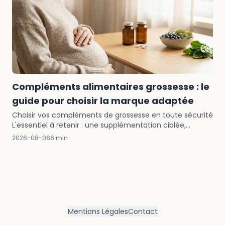
Compléments alimentaires grossesse : le
guide pour choisir la marque adaptée
Choisir vos compléments de grossesse en toute sécurité
L'essentiel à retenir : une supplémentation ciblée,
notamment 0,4 mg d'acide folique quotidien, est...
2026-08-08
6 min
Mentions Légales
Contact