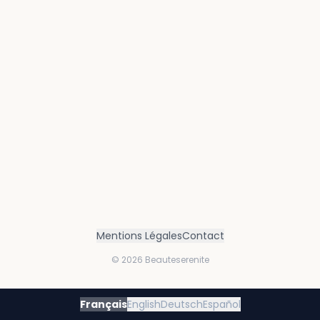
Mentions Légales
Contact
©
2026
Beauteserenite
Français
English
Deutsch
Español